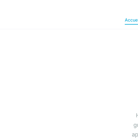
Accuei
g
ap