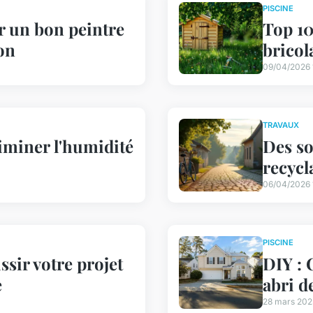
PISCINE
r un bon peintre
Top 10
on
bricol
09/04/2026 
TRAVAUX
iminer l'humidité
Des so
recycl
06/04/2026 
PISCINE
ssir votre projet
DIY :
e
abri d
28 mars 202