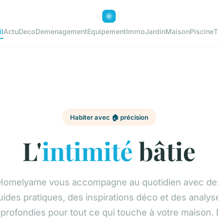
l
Actu
Deco
Demenagement
Equipement
Immo
Jardin
Maison
Piscine
T
Habiter avec 🏠 précision
L'
intimité
bâtie
Homelyame vous accompagne au quotidien avec de
uides pratiques, des inspirations déco et des analys
profondies pour tout ce qui touche à votre maison.