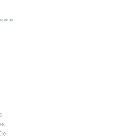
ravaux
s
es
 De