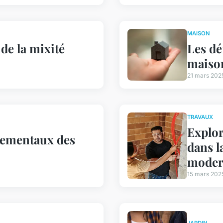
MAISON
de la mixité
Les dé
maison
21 mars 202
TRAVAUX
Explor
nementaux des
dans l
moder
15 mars 202
JARDIN