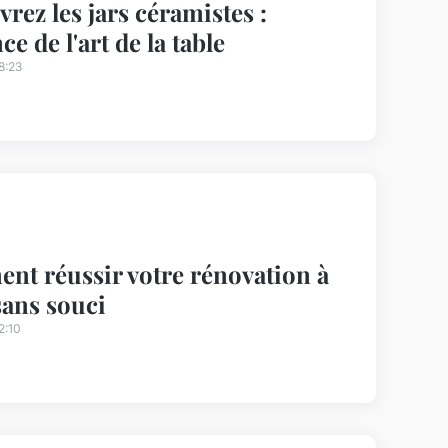
rez les jars céramistes :
e de l'art de la table
8:23
t réussir votre rénovation à
sans souci
2:10