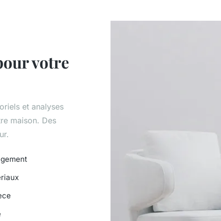
pour votre
riels et analyses
otre maison. Des
ur.
nagement
riaux
èce
e