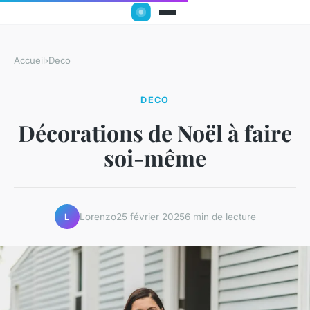
Accueil
›
Deco
DECO
Décorations de Noël à faire
soi-même
Lorenzo
25 février 2025
6 min de lecture
L