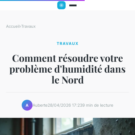
Accueil
›
Travaux
TRAVAUX
Comment résoudre votre
problème d'humidité dans
le Nord
Auberte
28/04/2026 17:23
9 min de lecture
A