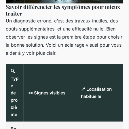
Savoir différencier les symptômes pour mieux
traiter
Un diagnostic erroné, c’est des travaux inutiles, des
coûts supplémentaires, et une efficacité nulle. Bien
observer les signes est la première étape pour choisir
la bonne solution. Voici un éclairage visuel pour vous
aider à y voir plus clair.
🔍
Typ
e
📍 Localisation
de
👀 Signes visibles
habituelle
pro
blè
me
Re